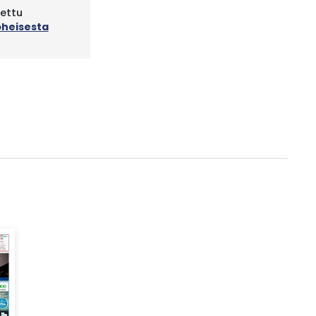
tettu
oheisesta