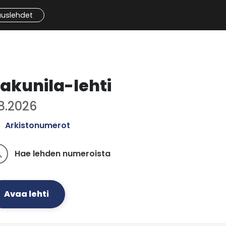
auslehdet
akunila-lehti
.8.2026
Arkistonumerot
Hae lehden numeroista
ch
Avaa lehti