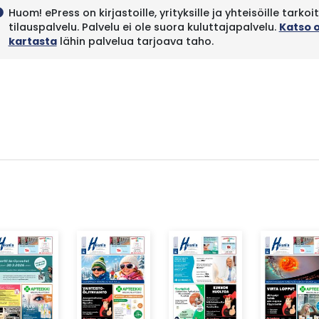
Huom! ePress on kirjastoille, yrityksille ja yhteisöille tarkoi
fo
tilauspalvelu. Palvelu ei ole suora kuluttajapalvelu.
Katso 
kartasta
lähin palvelua tarjoava taho.